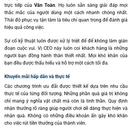
trực tiếp của
Văn Toàn
. Họ luôn sẵn sàng giải đáp mọi
thắc mắc của người dùng một cách nhanh chóng nhất.
Thái độ phục vụ tận tâm là tiêu chí quan trọng để đánh giá
hiệu quả công việc.
Sự cố kỹ thuật luôn được xử lý triệt để để không làm gián
đoạn cuộc vui. Vị CEO này luôn coi khách hàng là những
người bạn đồng hành thân thiết nhất. Mọi khó khăn của
bạn đều được thấu hiểu và hỗ trợ một cách tối đa.
Khuyến mãi hấp dẫn và thực tế
Các chương trình ưu đãi được thiết kế dựa trên nhu cầu
thực tế của từng đối tượng. Những phần quà giá trị không
chỉ mang ý nghĩa vật chất mà còn là tinh thần. Quy định
nhận thưởng rõ ràng giúp người chơi dễ dàng thực hiện và
nhận quà. Không có những điều khoản ẩn gây khó khăn
cho việc rút tiền thưởng của thành viên.