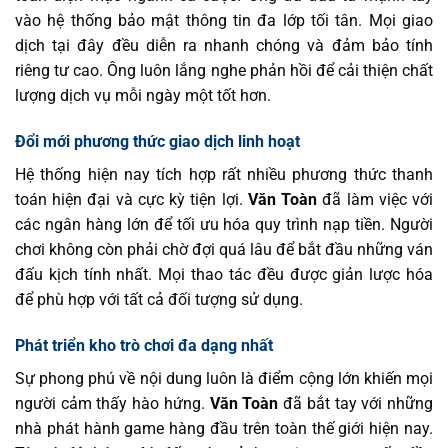
vào hệ thống bảo mật thông tin đa lớp tối tân. Mọi giao
dịch tại đây đều diễn ra nhanh chóng và đảm bảo tính
riêng tư cao. Ông luôn lắng nghe phản hồi để cải thiện chất
lượng dịch vụ mỗi ngày một tốt hơn.
Đổi mới phương thức giao dịch linh hoạt
Hệ thống hiện nay tích hợp rất nhiều phương thức thanh
toán hiện đại và cực kỳ tiện lợi.
Văn Toàn
đã làm việc với
các ngân hàng lớn để tối ưu hóa quy trình nạp tiền. Người
chơi không còn phải chờ đợi quá lâu để bắt đầu những ván
đấu kịch tính nhất. Mọi thao tác đều được giản lược hóa
để phù hợp với tất cả đối tượng sử dụng.
Phát triển kho trò chơi đa dạng nhất
Sự phong phú về nội dung luôn là điểm cộng lớn khiến mọi
người cảm thấy hào hứng.
Văn Toàn
đã bắt tay với những
nhà phát hành game hàng đầu trên toàn thế giới hiện nay.