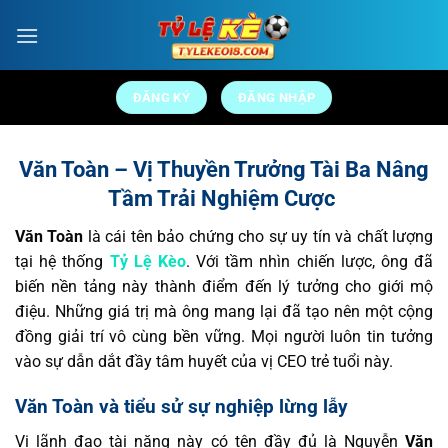
Bỏ
qua
nội
dung
ĐĂNG KÝ
ĐĂNG NHẬP
Văn Toàn – Vị Thuyền Trưởng Tài Ba Nâng
Tầm Trải Nghiệm Cược
Văn Toàn
là cái tên bảo chứng cho sự uy tín và chất lượng
tại hệ thống
Tỷ Lệ Kèo
. Với tầm nhìn chiến lược, ông đã
biến nền tảng này thành điểm đến lý tưởng cho giới mộ
điệu. Những giá trị mà ông mang lại đã tạo nên một cộng
đồng giải trí vô cùng bền vững. Mọi người luôn tin tưởng
vào sự dẫn dắt đầy tâm huyết của vị CEO trẻ tuổi này.
Văn Toàn và tiểu sử sự nghiệp lừng lẫy
Vị lãnh đạo tài năng này có tên đầy đủ là Nguyễn
Văn