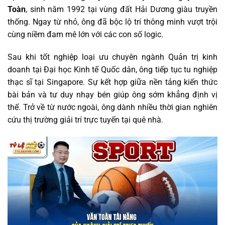
Toàn
, sinh năm 1992 tại vùng đất Hải Dương giàu truyền
thống. Ngay từ nhỏ, ông đã bộc lộ trí thông minh vượt trội
cùng niềm đam mê lớn với các con số logic.
Sau khi tốt nghiệp loại ưu chuyên ngành Quản trị kinh
doanh tại Đại học Kinh tế Quốc dân, ông tiếp tục tu nghiệp
thạc sĩ tại Singapore. Sự kết hợp giữa nền tảng kiến thức
bài bản và tư duy nhạy bén giúp ông sớm khẳng định vị
thế. Trở về từ nước ngoài, ông dành nhiều thời gian nghiên
cứu thị trường giải trí trực tuyến tại quê nhà.