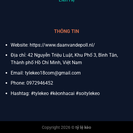
THÔNG TIN
Website: https://www.daanvandepoll.nl/
Địa chỉ: 42 Nguyễn Triệu Luật, Khu Phố 3, Bình Tân,
Thành phố Hồ Chí Minh, Việt Nam
Email:
tylekeo18com@gmail.com
Phone: 0972946452
Hashtag: #tylekeo #kèonhacai #soitylekeo
Copyright 2026 ©
tỷ lệ kèo