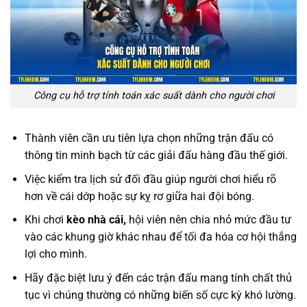
Công cụ hỗ trợ tính toán xác suất dành cho người chơi
Thành viên cần ưu tiên lựa chọn những trận đấu có
thông tin minh bạch từ các giải đấu hàng đầu thế giới.
Việc kiểm tra lịch sử đối đầu giúp người chơi hiểu rõ
hơn về cái dớp hoặc sự kỵ rơ giữa hai đội bóng.
Khi chơi
kèo nhà cái,
hội viên nên chia nhỏ mức đầu tư
vào các khung giờ khác nhau để tối đa hóa cơ hội thắng
lợi cho mình.
Hãy đặc biệt lưu ý đến các trận đấu mang tính chất thủ
tục vì chúng thường có những biến số cực kỳ khó lường.