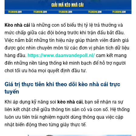
Kèo nhà cái
là những con số biểu thị tỷ lệ trả thưởng và
mức chấp giữa các đội bóng trước khi trận đấu bắt đầu.
Việc nắm bắt những tín hiệu này giúp thành viên đánh giá
được góc nhìn chuyên môn từ các đơn vị phân tích dữ liệu
hàng đầu.
https://www.daanvandepoll.nl/
cam kết mang
đến những nền tảng thống kê minh bạch để hỗ trợ người
chơi tối ưu hóa mọi quyết định đầu tư.
Giá trị thực tiễn khi theo dõi kèo nhà cái trực
tuyến
Khi áp dụng kỹ năng soi
kèo nhà cái
, bạn sẽ nhận ra sự
liên kết chặt chẽ giữa thông tin sân cỏ và con số. Hệ thống
luôn ưu tiên trải nghiệm người dùng thông qua việc cập
nhật biến động theo từng giây thực tế.