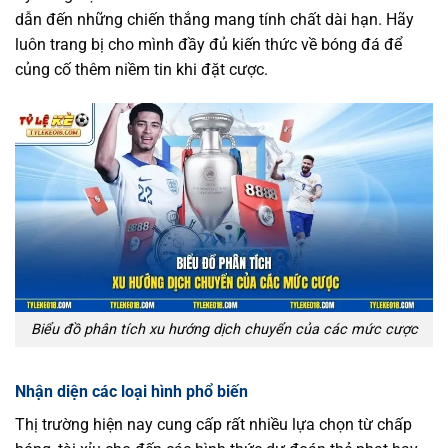
dẫn đến những chiến thắng mang tính chất dài hạn. Hãy
luôn trang bị cho mình đầy đủ kiến thức về bóng đá để
củng cố thêm niềm tin khi đặt cược.
Biểu đồ phân tích xu hướng dịch chuyển của các mức cược
Nhận diện các loại hình phổ biến
Thị trường hiện nay cung cấp rất nhiều lựa chọn từ chấp